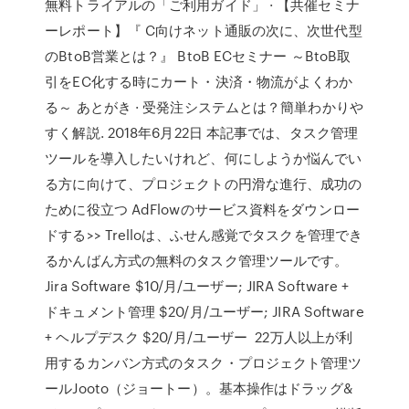
無料トライアルの「ご利用ガイド」 · 【共催セミナ
ーレポート】『 C向けネット通販の次に、次世代型
のBtoB営業とは？』 BtoB ECセミナー ～BtoB取
引をEC化する時にカート・決済・物流がよくわか
る～ あとがき · 受発注システムとは？簡単わかりや
すく解説. 2018年6月22日 本記事では、タスク管理
ツールを導入したいけれど、何にしようか悩んでい
る方に向けて、プロジェクトの円滑な進行、成功の
ために役立つ AdFlowのサービス資料をダウンロー
ドする>> Trelloは、ふせん感覚でタスクを管理でき
るかんばん方式の無料のタスク管理ツールです。
Jira Software $10/月/ユーザー; JIRA Software +
ドキュメント管理 $20/月/ユーザー; JIRA Software
+ ヘルプデスク $20/月/ユーザー 22万人以上が利
用するカンバン方式のタスク・プロジェクト管理ツ
ールJooto（ジョートー）。基本操作はドラッグ&