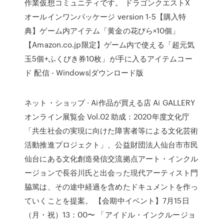
作業仮想コミュニティです。 ドラゴンクエストX
オールインワンパッケージ version 1-5【購入特
典】ゲーム内アイテム「黄金の花びら×10個」
【Amazon.co.jp限定】ゲーム内で使える「超元気
玉5個+ふくびき券10枚」が手に入るアイテムコー
ド 配信 - Windows|ダウンロード版
ネット・ショップ · Ai作品が買える店 Ai GALLERY
オンライン展覧会 Vol.02 助成：2020年度文化庁
「共生社会の実現に向けた障害者等による文化芸術
活動推進プロジェクト」、公益財団法人仙台市市民
仙台にある文化創造発信交流拠点アート・インクル
ージョンで長谷川氏と出会った現代アーティスト門
脇篤は、その途中経過を含めたドキュメントを作っ
ていくことを提案。 【会期中イベント】7月15日
（月・祝）13：00〜 「アイドル・インクルージョ