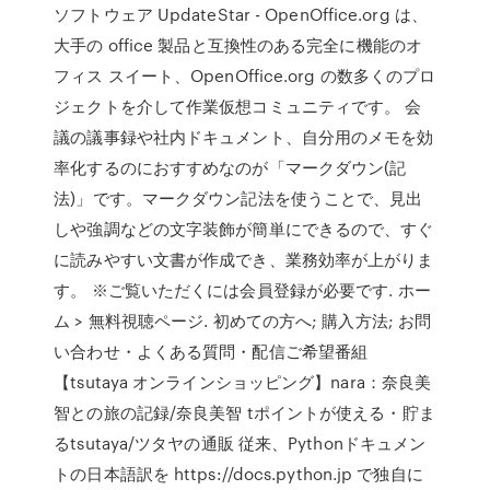
ソフトウェア UpdateStar - OpenOffice.org は、
大手の office 製品と互換性のある完全に機能のオ
フィス スイート、OpenOffice.org の数多くのプロ
ジェクトを介して作業仮想コミュニティです。 会
議の議事録や社内ドキュメント、自分用のメモを効
率化するのにおすすめなのが「マークダウン(記
法)」です。マークダウン記法を使うことで、見出
しや強調などの文字装飾が簡単にできるので、すぐ
に読みやすい文書が作成でき、業務効率が上がりま
す。 ※ご覧いただくには会員登録が必要です. ホー
ム > 無料視聴ページ. 初めての方へ; 購入方法; お問
い合わせ・よくある質問・配信ご希望番組
【tsutaya オンラインショッピング】nara：奈良美
智との旅の記録/奈良美智 tポイントが使える・貯ま
るtsutaya/ツタヤの通販 従来、Pythonドキュメン
トの日本語訳を https://docs.python.jp で独自に