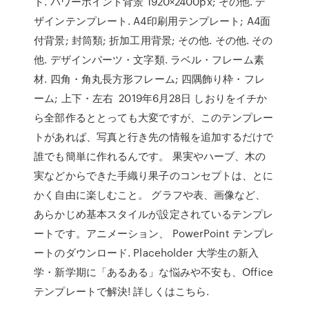
ト. パワーポイント背景 1920×2400px; その他. デ
ザインテンプレート. A4印刷用テンプレート; A4面
付背景; 封筒類; 折加工用背景; その他. その他. その
他. デザインパーツ・文字類. ラベル・フレーム素
材. 四角・角丸長方形フレーム; 四隅飾り枠・フレ
ーム; 上下・左右 2019年6月28日 しおりをイチか
ら全部作るととっても大変ですが、このテンプレー
トがあれば、写真と行き先の情報を追加するだけで
誰でも簡単に作れるんです。 果実やハーブ、木の
実などからできた手織り果子のコンセプトは、とに
かく自由に楽しむこと。 グラフや表、画像など、
あらかじめ基本スタイルが設定されているテンプレ
ートです。アニメーション、 PowerPoint テンプレ
ートのダウンロード. Placeholder 大学生の新入
学・新学期に「あるある」な悩みや不安も、Office
テンプレートで解決! 詳しくはこちら.