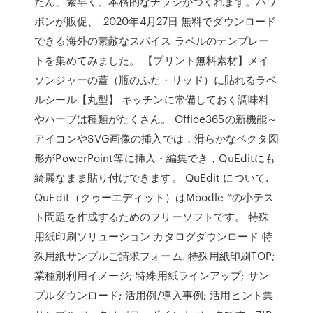
たん、素早く、本格的なチラシがつくれます。パワ
ポンが販促、 2020年4月27日 無料でダウンロード
できる海外の素敵なスパイス ラベルのテンプレー
トを集めてみました。 【プリント無料素材】メイ
ソンジャーの蓋（瓶のふた・リッド）に貼れるラベ
ルシール【丸型】 キッチンに常備しておく調味料
やハーブは種類がたくさん。 Office365の新機能～
アイコンやSVG画像の挿入では，滑らかなベクタ図
形がPowerPoint等に挿入・編集でき，QuEditにも
綺麗なまま貼り付けできます。 QuEdit について.
QuEdit（クゥーエディット）はMoodle™の小テス
ト問題を作成するためのフリーソフトです。 特殊
用紙印刷ソリューション カタログダウンロード 特
殊用紙サンプルご請求フォーム. 特殊用紙印刷TOP;
業種別利用イメージ; 特殊用紙ラインアップ; サン
プルダウンロード; 活用例/導入事例; 活用ヒント集