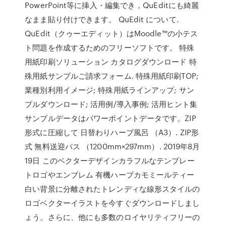
PowerPoint等に挿入・編集でき，QuEditにも綺麗
なまま貼り付けできます。 QuEdit について.
QuEdit（クゥーエディット）はMoodle™の小テス
ト問題を作成するためのフリーソフトです。 特殊
用紙印刷ソリューション カタログダウンロード 特
殊用紙サンプルご請求フォーム. 特殊用紙印刷TOP;
業種別利用イメージ; 特殊用紙ラインアップ; サン
プルダウンロード; 活用例/導入事例; 活用ヒント集
サンプルデータはパワーポイントデータです。ZIP
形式に圧縮して 日替わりハーブ風呂 （A3）. ZIP形
式 無料送迎バス （1200mm×297mm）. 2019年8月
19日 このベクターデザインカラフルなテンプレー
トロゴやエンブレム 有機ハーブカモミールティー
白い背景に分離されたトレンディな線形スタイルの
ロゴベクターイラストを今すぐダウンロードしまし
ょう。さらに、他にも多数のロイヤリティフリーの